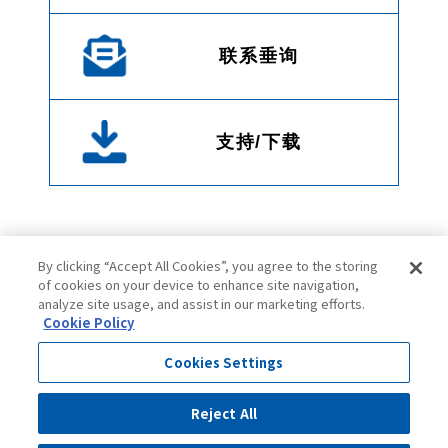
联系垂询
支持/下载
By clicking “Accept All Cookies”, you agree to the storing
of cookies on your device to enhance site navigation,
analyze site usage, and assist in our marketing efforts.
Cookie Policy
Cookies Settings
使用须知
隐私条款
Cookie政策
网站地图
Reject All