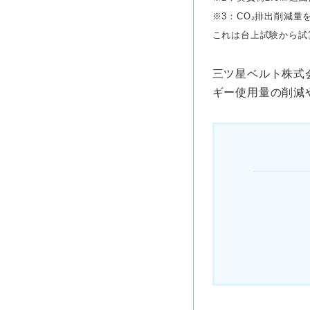
※3：
CO₂
排出削減量を0
これは台上試験から試
三ツ星ベルト株式
ギー使用量の削減