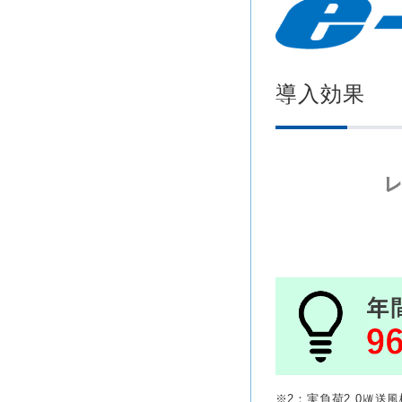
導入効果
※2：実負荷2.0㎾送