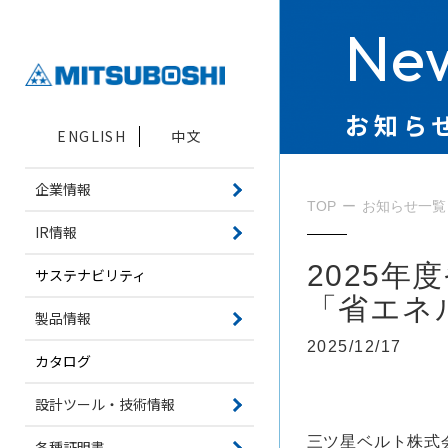
New
お知ら
ENGLISH
中文
企業情報
TOP
お知らせ一覧
IR情報
2025年
サステナビリティ
「省エネ
製品情報
2025/12/17
カタログ
設計ツール・技術情報
三ツ星ベルト株式
各種証明書