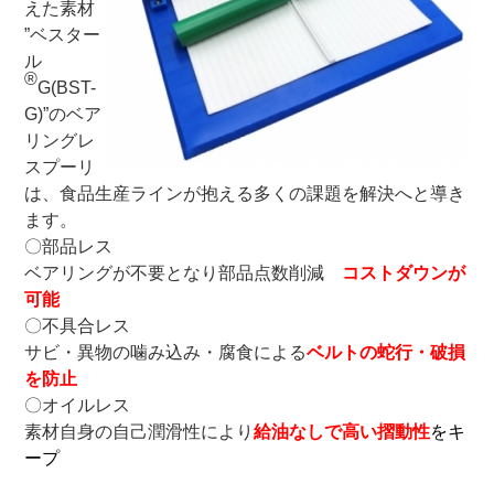
えた素材
”ベスター
ル
®
G(BST-
G)”のベア
リングレ
スプーリ
は、食品生産ラインが抱える多くの課題を解決へと導き
ます。
〇部品レス
ベアリングが不要となり部品点数削減
コストダウンが
可能
〇不具合レス
サビ・異物の噛み込み・腐食による
ベルトの蛇行・破損
を防止
〇オイルレス
素材自身の自己潤滑性により
給油なしで高い摺動性
をキ
ープ