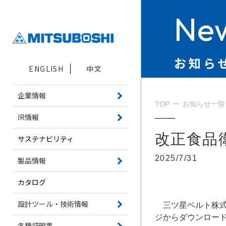
New
お知ら
ENGLISH
中文
企業情報
TOP
お知らせ一覧
IR情報
改正食品
サステナビリティ
2025/7/31
製品情報
カタログ
設計ツール・技術情報
三ツ星ベルト株式
ジからダウンロー
各種証明書