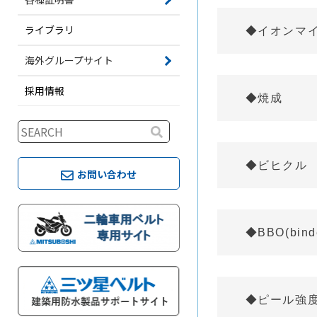
ライブラリ
◆イオンマ
海外グループサイト
採用情報
◆焼成
◆ビヒクル
お問い合わせ
◆BBO(binde
◆ピール強