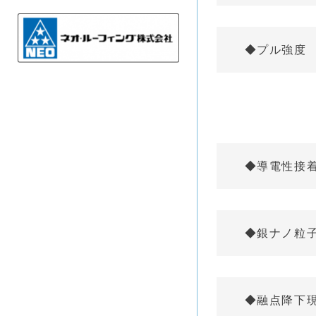
◆プル強度
◆導電性接
◆銀ナノ粒
◆融点降下