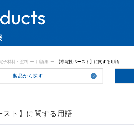
ducts
報
電子材料・塗料
用語集
【導電性ペースト】に関する用語
製品から探す
ースト】に関する用語