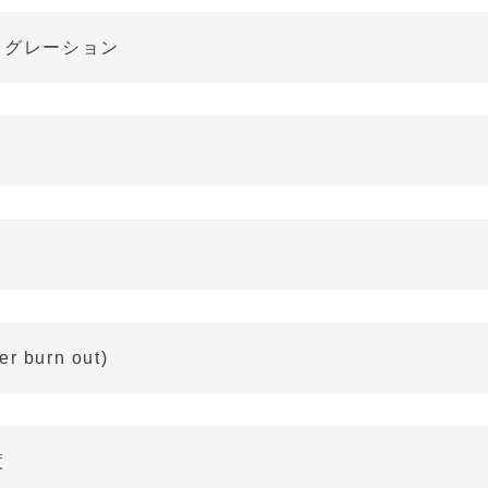
イグレーション
r burn out)
度